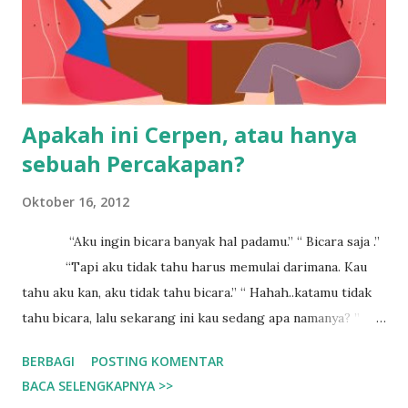
Apakah ini Cerpen, atau hanya
sebuah Percakapan?
Oktober 16, 2012
“Aku ingin bicara banyak hal padamu.” “ Bicara saja .”
“Tapi aku tidak tahu harus memulai darimana. Kau
tahu aku kan, aku tidak tahu bicara.” “ Hahah..katamu tidak
tahu bicara, lalu sekarang ini kau sedang apa namanya? ”
“Maksudku…” “ Iya…iya aku tahu. Kau mau bicara
BERBAGI
POSTING KOMENTAR
apa? ” “Aku seperti dihindari” “ Maksudnya?”
BACA SELENGKAPNYA >>
“Iya, aku merasa dihindari oleh teman-temanku.”