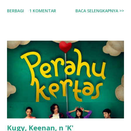
Tapi kita juga tak bisa pungkiri keberadaan manusia berhati
BERBAGI
1 KOMENTAR
BACA SELENGKAPNYA >>
mulia yang dengan segenap kasih sayang menolong dan
membantu kita. Mereka kusebut malaikat, malaikat yang
selalu ada disampingku, memberiku senyum saat yang lain
menjauh, serta memberiku semangat saat yang lain
mencibir. Dan cinta dari mereka membuatku benar-benar
hidup. Untuk itulah buku ini hadir, puisi-puisi yang
lahir dari hati sebagai persembahan untuk para malaikat di
hidupku, para malaikat yang tak memiliki sayap. Tertarik
dengan buku ini? Bisa pesan via SMS ke 085694771764
dengan Format : Nama, Alamat Lengkap, Judul Buku yang
dipesan, Jumlah pembelian. Lalu Indiepro akan
mengkonfirmasi ongkos kirim ke alamat kamu. S...
Kugy, Keenan, n 'K'