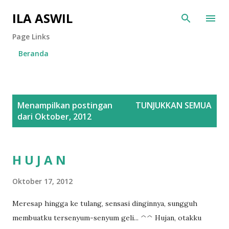
Langsung ke konten utama
ILA ASWIL
Page Links
Beranda
P
Menampilkan postingan
TUNJUKKAN SEMUA
o
dari Oktober, 2012
s
t
i
H U J A N
n
Oktober 17, 2012
g
a
Meresap hingga ke tulang, sensasi dinginnya, sungguh
n
membuatku tersenyum-senyum geli... ^^ Hujan, otakku