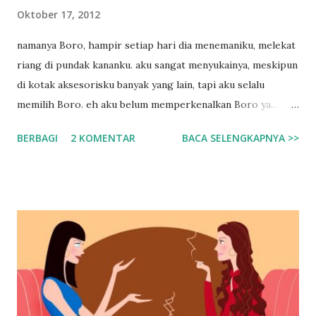
Oktober 17, 2012
namanya Boro, hampir setiap hari dia menemaniku, melekat
riang di pundak kananku. aku sangat menyukainya, meskipun
di kotak aksesorisku banyak yang lain, tapi aku selalu
memilih Boro. eh aku belum memperkenalkan Boro ya...
Boro adalah Bros yang kupakai sebagai penghias jilbabku.
BERBAGI
2 KOMENTAR
BACA SELENGKAPNYA >>
yaaa seperti bros-bros lain yang sering kita jumpai di jilbab
para muslimah.