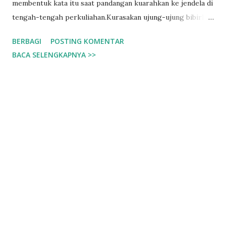
membentuk kata itu saat pandangan kuarahkan ke jendela di
tengah-tengah perkuliahan.Kurasakan ujung-ujung bibirku
tertarik ke samping, aku tersenyum, akhirnya aku dan hujan
BERBAGI
POSTING KOMENTAR
bertemu.
BACA SELENGKAPNYA >>