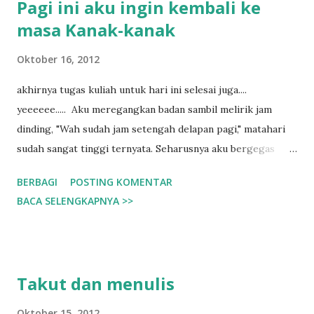
Pagi ini aku ingin kembali ke
masa Kanak-kanak
Oktober 16, 2012
akhirnya tugas kuliah untuk hari ini selesai juga....
yeeeeee..... Aku meregangkan badan sambil melirik jam
dinding, "Wah sudah jam setengah delapan pagi," matahari
sudah sangat tinggi ternyata. Seharusnya aku bergegas
mandi lalu berangkat kampus, tapi karena masih betah maen
BERBAGI
POSTING KOMENTAR
laptop, yaaa biginilah hasilnya --> bercerita ria dia blog
BACA SELENGKAPNYA >>
alias nulis. hohohohoho.. Tapi sebelum nulis, aku
mengunjungi sejumlah rumah kata dari berbagai penulis,
motivasi serta semangat banyak kucuri dari sana. ^^ aku
tidak ingin bercerita panjang lebar mengenai blog para
Takut dan menulis
penulis yan rutin kukunjungi, tapi aku ingin sedikit berbagi
fikiran yang tiba-tiba terlintas di benakku sesaat setelah
Oktober 15, 2012