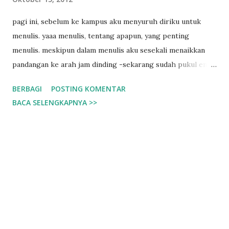
tugas kuliah kurampungkan. Kuliah, apapun yang terlintas
pagi ini, sebelum ke kampus aku menyuruh diriku untuk
dibenakmu saat mendengar kata itu yang pasti aku sudah
menulis. yaaa menulis, tentang apapun, yang penting
terdoktrin kalau mendengar kata kuliah itu pasti yang ada di
menulis. meskipun dalam menulis aku sesekali menaikkan
benakku, dewasa.
pandangan ke arah jam dinding -sekarang sudah pukul enam
lewat, dan aku belum siap-siap ke kampus-. aku menulis
BERBAGI
POSTING KOMENTAR
karena dihinggapi rasa takut karena sebenanya tugas
BACA SELENGKAPNYA >>
kuliahku belum selesai. apa hubungannya? ada. karena
dengan menulis aku merasa tenang, bebas dan tak perlu
memikirkan hal yang membuatku takut. aku menulis untuk
pelampiasan perasaanku, hanya itu.