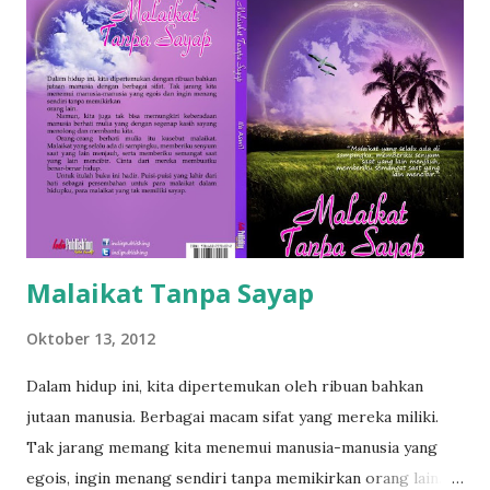
berhubungan dengan apa yang terjadi. Aku kadang tidak
berfikir dalam mengeluarkan suara, aku berbicaraa begitu
saja hingga saat akhir suara itu aku tahu kalau aku salah,
sangat salah. Salah satu kebodohanku. Menceritakan
masalah-masalah yang kuhadapi di pagi kemarin dan
kemarin dari kemarin, serta kemarin, lagi dan lagi kemarin.
Hanya membuatnya pusing. Salah dua kebodohanku. ...
Malaikat Tanpa Sayap
Oktober 13, 2012
Dalam hidup ini, kita dipertemukan oleh ribuan bahkan
jutaan manusia. Berbagai macam sifat yang mereka miliki.
Tak jarang memang kita menemui manusia-manusia yang
egois, ingin menang sendiri tanpa memikirkan orang lain.