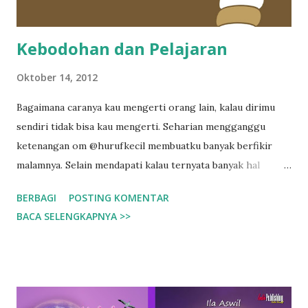
Kebodohan dan Pelajaran
Oktober 14, 2012
Bagaimana caranya kau mengerti orang lain, kalau dirimu
sendiri tidak bisa kau mengerti. Seharian mengganggu
ketenangan om @hurufkecil membuatku banyak berfikir
malamnya. Selain mendapati kalau ternyata banyak hal
bodoh yang kulakukan, aku juga banyak belajar darinya.
BERBAGI
POSTING KOMENTAR
Karena aku tahu dia malas untuk bicara banyak, jadi aku
BACA SELENGKAPNYA >>
berusaha mencari kalimat untuk mengundang suaranya, tapi
karena aku juga kurang memiliki kemampuan dalam
berbicara –sejak kecil, aku takut bicara banyak, makanya
hingga kini aku tak jago beretorika- jadinya banyak hal-hal
yang keluar dari bibirku yang berwujud suara sangat tidak