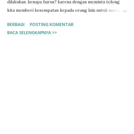
dilakukan. kenapa harus? karena dengan meminta tolong
kita memberi kesempatan kepada orang lain untuk merasa
bahwa dirinya dibutuhkan. ada saatnya meskipun kita mampu
BERBAGI
POSTING KOMENTAR
melakukannya sendiri, kita tetap menerima tawaran bantuan
BACA SELENGKAPNYA >>
dari orang lain. karena selain untuk memudahkan urusan
kita, ada ikatan yang semakin erat antara si penerima dan
pemberi bantuan. baik hubungan keluarga, teman, sahabat,
relasi kerja atau lainnya. untuk personal, saya kadang
meminta bantuan sepele ke seseorang atau beberapa orang.
bukan karena saya tidak sanggup melakukannya tapi lebih
karena ingin 'keep in touch' dengan org itu. saya orangnya
susah moveon, hahaha. jadilah ingin tetap berkomunikasi
dengan orang-orang yang pernah saya kenal. salah satu
cara saya untuk tetap ada bahan komunikasi yaa bertanya
atau meminta tolong, mulai dari hal sepele bahkan sampai
hal yang rumit banget. mungkin banyak juga...