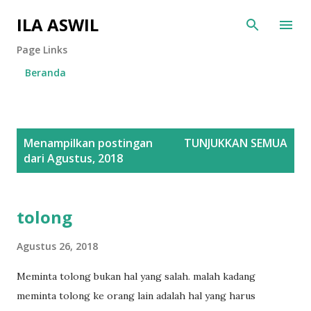
Langsung ke konten utama
ILA ASWIL
Page Links
Beranda
P
Menampilkan postingan
TUNJUKKAN SEMUA
o
dari Agustus, 2018
s
t
i
tolong
n
Agustus 26, 2018
g
a
Meminta tolong bukan hal yang salah. malah kadang
n
meminta tolong ke orang lain adalah hal yang harus