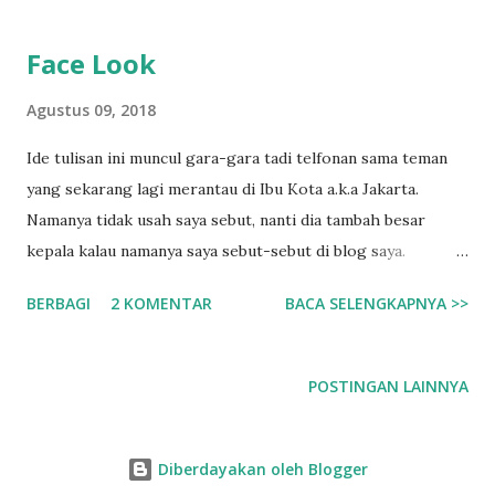
Face Look
Agustus 09, 2018
Ide tulisan ini muncul gara-gara tadi telfonan sama teman
yang sekarang lagi merantau di Ibu Kota a.k.a Jakarta.
Namanya tidak usah saya sebut, nanti dia tambah besar
kepala kalau namanya saya sebut-sebut di blog saya.
Hahahaha Sebenarnya sudah lama sih pengen nulis tentang
BERBAGI
2 KOMENTAR
BACA SELENGKAPNYA >>
topik ginian, tapi selalu gak sempat dan belum ada semacam
dorongan yang kuat (hallah.. apaan sih. wkwkwk). Ok, lets
talk about it. Mungkin ada bahkan banyak orang yang gak
POSTINGAN LAINNYA
sepaham kalau saya bilang gini “Kalau kamu cantik, sebagian
masalah hidup kamu beres!” kalau kamu manggut-manggut
berarti sepaham dan setim dengan saya. Hahahaha Dan
Diberdayakan oleh Blogger