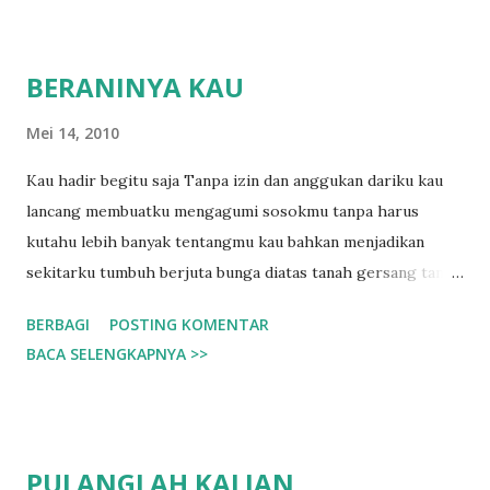
bersahabat telah berakhir. Musim Semi ditandai dengan
munculnya kuncup2 bunga pohon plum (梅, ume). Setelah
BERANINYA KAU
bunga pohon plum berakhir, muncul kuncup2 bunga paling
terkenal di Jepang, bunga Sakura (桜). Musim Semi juga
Mei 14, 2010
merupakan musim awal dari sekolah, kerja, pembukuan dll.
Kau hadir begitu saja Tanpa izin dan anggukan dariku kau
Misal tahun ajaran baru sekolah di Jepang, dimulai tanggal 1
lancang membuatku mengagumi sosokmu tanpa harus
April, demikian juga pembukuan perusahaan dll. Musim
kutahu lebih banyak tentangmu kau bahkan menjadikan
Panas diawali dengan musim hujan sekitar seminggu yang
sekitarku tumbuh berjuta bunga diatas tanah gersang tanpa
disebut Tsuyu (梅雨). Musim Panas di Jepang bisa mencapai
perlu setitik air kau begitu kejam mengiris perih hati yang
suhu maximum 35 derajat Celcius, dengan kelembapan lebi...
BERBAGI
POSTING KOMENTAR
sepi tanpa pernah menyadari keberadaanku di sampingmu
BACA SELENGKAPNYA >>
beraninya kau hadir di kehidupanku dan membuatku kaku
menangis pilu
PULANGLAH KALIAN