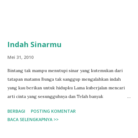
Indah Sinarmu
Mei 31, 2010
Bintang tak mampu menutupi sinar yang kutemukan dari
tatapan matamu Bunga tak sanggup mengalahkan indah
yang kau berikan untuk hidupku Lama kuberjalan mencari
arti cinta yang sesungguhnya dan Telah banyak
persimpangan yang kuLaLui Namun kini akhirnya
BERBAGI
POSTING KOMENTAR
perjalananku tertuju pada sosokmu kilauan sinar dan indah
BACA SELENGKAPNYA >>
dirimu mampu memberikanku kekuatan untuk kembali
menjadi diriku yang sempat rapuh di dalam kesendirian