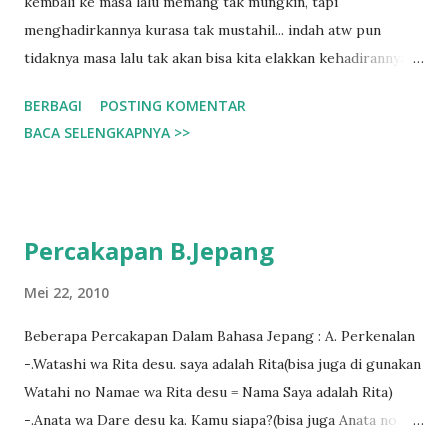
kembali ke masa lalu memang tak mungkin, tapi
menghadirkannya kurasa tak mustahil... indah atw pun
tidaknya masa lalu tak akan bisa kita elakkan kehadirannya di
sejuta syaraf dalam otak ini... namun, setelah itu... harapan
BERBAGI
POSTING KOMENTAR
tuk hadirkan kebersamaan di masa lalu dalam hidupku saat
BACA SELENGKAPNYA >>
ini adalah mustahil... setelah itu... tangga yang kususun
denganmu telah rapuh dan tak ada gunanya lagi... kau
menghilang setelah mengalamatkan sepucuk kertas dgn
seuntai kata padaku... dan ini yg kudapati dlm goresan itu -
Percakapan B.Jepang
jauhi diriku, karena sifatku seperti virus yg akan
mempengaruhimu ke hal-hal kurang baik- meski,, kumerasa
Mei 22, 2010
alasan itu sungguh kekanak-kanakan tapi kuterima
Beberapa Percakapan Dalam Bahasa Jepang : A. Perkenalan
keputusanmu tuk pergi dan mungkin tak kembali dan,
-.Watashi wa Rita desu. saya adalah Rita(bisa juga di gunakan
setelah itu,, lamunanku selalu panjang tuk bermain bersama
Watahi no Namae wa Rita desu = Nama Saya adalah Rita)
bayangmu
-.Anata wa Dare desu ka. Kamu siapa?(bisa juga Anata no