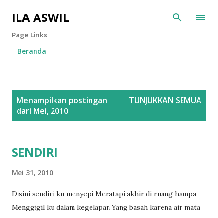
Langsung ke konten utama
ILA ASWIL
Page Links
Beranda
P
Menampilkan postingan
TUNJUKKAN SEMUA
o
dari Mei, 2010
s
t
i
SENDIRI
n
Mei 31, 2010
g
a
Disini sendiri ku menyepi Meratapi akhir di ruang hampa
n
Menggigil ku dalam kegelapan Yang basah karena air mata