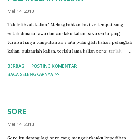
Mei 14, 2010
Tak letihkah kalian? Melangkahkan kaki ke tempat yang
entah dimana tawa dan candaku kalian bawa serta yang
tersisa hanya tumpukan air mata pulanglah kalian, pulanglah
kalian, pulanglah kalian, terlalu lama kalian pergi terlalu
perih hati yg kalian tinggal tak dengarkah kalian teriakan
BERBAGI
POSTING KOMENTAR
mainan yg memanggilmu melepaskan selimut debunya
BACA SELENGKAPNYA >>
ingatkah kalian akan aku? akan bola? akan sepeda? akan
sebuah mainan yg mengajarkan kita mengatur dunia? semua
itu menanti kalian. pulanglah kalian, kembalikan tawa dan
candaku serta indah masa laluku hancurkan tumpukan air
SORE
mata dengan senyum kedatanganmu...
Mei 14, 2010
Sore itu datang lagi sore yang mengajarkanku kepedihan