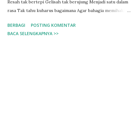
Resah tak bertepi Gelisah tak berujung Menjadi satu dalam
rasa Tak tahu kuharus bagaimana Agar bahagia memihakku
Hanya uluran tanganMu Kunanti hingga saat ini Bawalah ku
BERBAGI
POSTING KOMENTAR
ke surgaMu Menikmati ciptaanMu yang sungguh megah
BACA SELENGKAPNYA >>
Karena ku telah bosan Menjadi penyendiri di keramaian