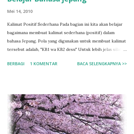
ada yang bisa memilikimu Bukan aku, bukan dia, bukan
Mei 14, 2010
mereka Hanya dengan itu aku bisa hidup tenang!
Kalimat Positif Sederhana Pada bagian ini kita akan belajar
bagaimana membuat kalimat sederhana (positif) dalam
bahasa Jepang. Pola yang digunakan untuk membuat kalimat
tersebut adalah, "KB1 wa KB2 desu" Untuk lebih jelas silakan
anda simak beberapa contoh berikut ini: Contoh Kalimat:
BERBAGI
1 KOMENTAR
BACA SELENGKAPNYA >>
Saya ____.: Watashi wa _____desu. わたしは＿＿です。
Saya Arif.: Watashi wa Arif desu. わたしはアリフです。 Saya
Yamada.: Watashi wa Yamada desu. わたしはやまだです。
Orang ___.: ___ jin desu. ＿＿じんです。 Saya orang
Indonesia.: Watashi wa Indonesia-jin desu. わたしはインドネ
シアじんです。 Yamada orang Jepang.: Yamada san wa
Nihon-jin desu. やまださんはにほんじんです。 Penjelasan: •
Partikel “wa” tidak mempunyai arti dalam bahasa Indonesia
namun berfungsi sebagai penanda subjek, artinya kata