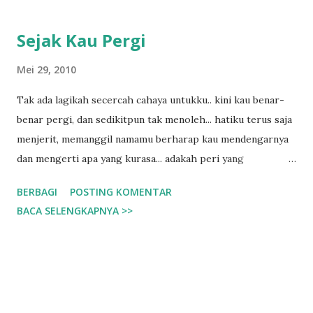
Sejak Kau Pergi
Mei 29, 2010
Tak ada lagikah secercah cahaya untukku.. kini kau benar-
benar pergi, dan sedikitpun tak menoleh... hatiku terus saja
menjerit, memanggil namamu berharap kau mendengarnya
dan mengerti apa yang kurasa... adakah peri yang
sesungguhnya datang mengucapkan satu mantra agar dalam
BERBAGI
POSTING KOMENTAR
sekejap kau ada disini untukku... atau adakah angin yang
BACA SELENGKAPNYA >>
menerbangkan alunan laguku ditelingamu agar kau tahu
betapa aku mencintaimu... hari-hariku sepi, tak ada satupun
kicauan burung yang menghiburku sejak kau pergi... malam-
malamku sunyi, tak ada satupun bintang yang berkedip dan
bermain mata denganku sejak kau putuskan tuk