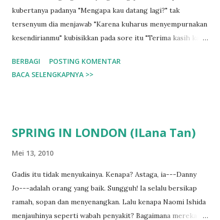
kubertanya padanya "Mengapa kau datang lagi?" tak
tersenyum dia menjawab "Karena kuharus menyempurnakan
kesendirianmu" kubisikkan pada sore itu "Terima kasih kau
mau menjadi teman yang pedih" Dia menemaniku hingga
BERBAGI
POSTING KOMENTAR
kelam mengusinya, menenggelamkannya dalam gelap.
BACA SELENGKAPNYA >>
Esoknya, di ujung jarum jam kulihat sore mendekatiku, sore
yang sama "mengapa kau datang lagi?" tanyaku senyum
pedihnya menemani sebuah jawaban "karena aku mencintai
kesendirianmu." Terima kasih... tak akan ada cinta untukku
SPRING IN LONDON (ILana Tan)
jika kau tak ada kini kusadar, kau memang harus
menemaniku setiap hari datang untuk bercumbu dengan
Mei 13, 2010
kesendirianku karena tanpa kepedihanmu, kesendirianku
Gadis itu tidak menyukainya. Kenapa? Astaga, ia---Danny
tak akan pernah sempurna.
Jo---adalah orang yang baik. Sungguh! Ia selalu bersikap
ramah, sopan dan menyenangkan. Lalu kenapa Naomi Ishida
menjauhinya seperti wabah penyakit? Bagaimana mereka