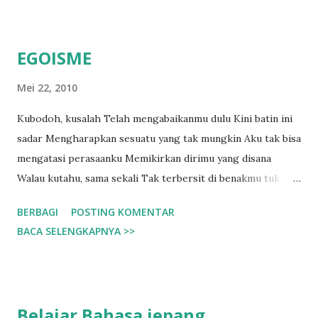
EGOISME
Mei 22, 2010
Kubodoh, kusalah Telah mengabaikanmu dulu Kini batin ini
sadar Mengharapkan sesuatu yang tak mungkin Aku tak bisa
mengatasi perasaanku Memikirkan dirimu yang disana
Walau kutahu, sama sekali Tak terbersit di benakmu tuk
memikirkanku Kumohon lenyaplah di dunia ini Agar aku tak
BERBAGI
POSTING KOMENTAR
mengharapkanmu lagi Jika kau tetap berdiri disana Batin ini
BACA SELENGKAPNYA >>
akan semakin perih Kumohon lenyaplah di dunia ini Agar
aku bisa bebas dari mimpiku Jika kau tetap tersenyum
disana Aku tak akan merasakan kebahagiaan Kumohon
lenyaplah di dunia ini Agar tak akan ada lagi beban di
Belajar Bahasa jepang
benakku Yang selalu memikirkanmu Dan jika kau lenyap Tak