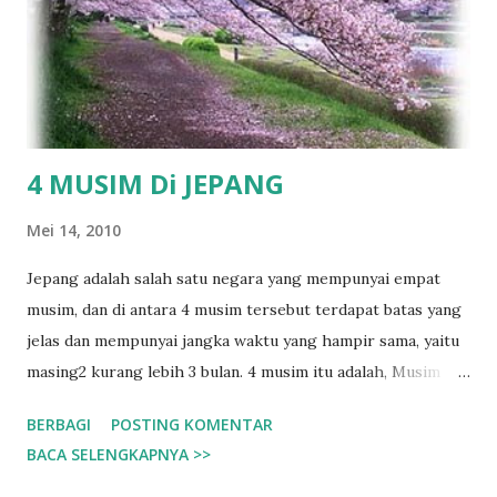
sebelum wa merupakan topik yang dibicarakan. • Sementara
desu menjadi penanda berakhirnya kalimat. Desu selalu ada
pada kalimat formal, dan memberi nuansa "santun" pada
kalimat. Desu juga tidak dapat diartikan dalam bahasa
Indonesia. ...
4 MUSIM Di JEPANG
Mei 14, 2010
Jepang adalah salah satu negara yang mempunyai empat
musim, dan di antara 4 musim tersebut terdapat batas yang
jelas dan mempunyai jangka waktu yang hampir sama, yaitu
masing2 kurang lebih 3 bulan. 4 musim itu adalah, Musim
Semi (Spring, 春, haru) Musim Panas (Summer, 夏, natsu)
BERBAGI
POSTING KOMENTAR
Musim Gugur (Autumn, 秋, aki) Musim Dingin (Winter, 冬,
BACA SELENGKAPNYA >>
fuyu) Musim Semi dimulai sekitar bulan Maret, dan orang
Jepang pada gembira karena hari2 dingin dan tidak