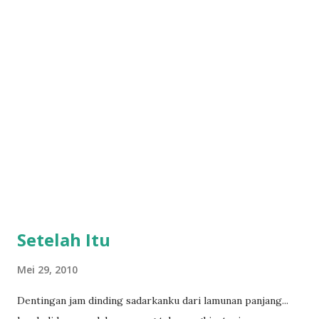
menjauhiku... kembalilah... kumohon, kembalilah... tak ada
yang mampu mengisi relung jiwaku selain engkau... andai
semua tak seperti ini... andai kebodohanku tak pernah
terjadi... rela bertahun-tahun aku sendiri hanya untuk
menunggu kau memberiku kesempatan tuk obati lukamu...
satu yang harus kau tahu,,, kutetap sendiri sejak kau pergi
Setelah Itu
Mei 29, 2010
Dentingan jam dinding sadarkanku dari lamunan panjang...