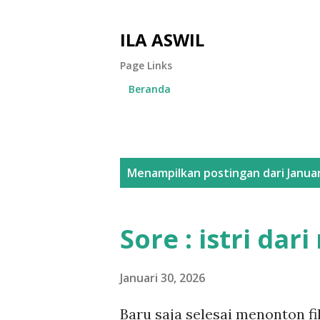
ILA ASWIL
Page Links
Beranda
P
Menampilkan postingan dari Januar
o
s
Sore : istri dar
t
i
Januari 30, 2026
n
Baru saja selesai menonton fil