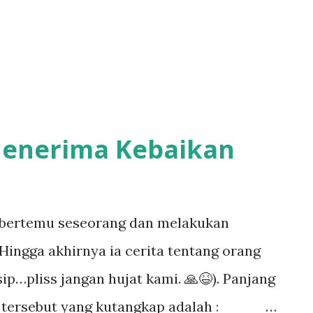
 sesuatu yang terus menerus menusuk
nut, makin lama makin dalam, sehingga
an sedih, tap...
enerima Kebaikan
a bertemu seseorang dan melakukan
Hingga akhirnya ia cerita tentang orang
sip…pliss jangan hujat kami. 🙏😆). Panjang
ta tersebut yang kutangkap adalah :