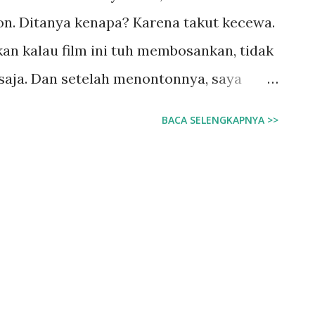
nton. Ditanya kenapa? Karena takut kecewa.
n kalau film ini tuh membosankan, tidak
 saja. Dan setelah menontonnya, saya
gatakan hal tersebut. Bagi saya, film ini
BACA SELENGKAPNYA >>
dak banyak seperti saya yang suka film
lau dibandingkan dengan film bombastis
an bagi mereka yang suka kejutan, ramai,
enikmati film ini, kayak saya menikmati
ukan hanya karena musiknya bagus, tapi
a ditelaah satu persatu. Film ini tuh bagi
iap adegannya mengandung makna. Walau