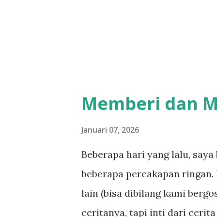
terlihat terus berulang, ada
hingga relung hati. Jika diru
meski adegannya bukan di adeg
Memberi dan M
Januari 07, 2026
Beberapa hari yang lalu, say
beberapa percakapan ringan. 
lain (bisa dibilang kami bergo
ceritanya, tapi inti dari ceri