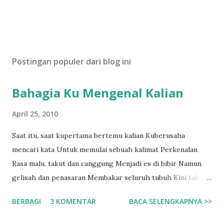
n
t
a
r
Postingan populer dari blog ini
Bahagia Ku Mengenal Kalian
April 25, 2010
Saat itu, saat kupertama bertemu kalian Kuberusaha
mencari kata Untuk memulai sebuah kalimat Perkenalan
Rasa malu, takut dan canggung Menjadi es di bibir Namun
gelisah dan penasaran Membakar seluruh tubuh Kini tak ada
lagi kata Sepi dan sendiri di dalam kamusku Kalian telah
BERBAGI
3 KOMENTAR
BACA SELENGKAPNYA >>
menjadi warna Yang mencerahkan hari-hariku Kebersamaan
Adalah hal yang membuat Perkenalan tak sekedar sebuah