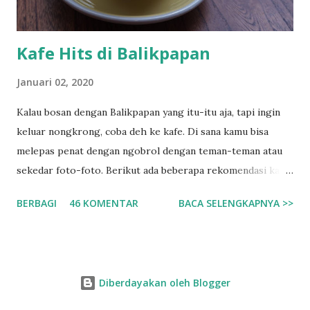
di tempuh denga...
Kafe Hits di Balikpapan
Januari 02, 2020
Kalau bosan dengan Balikpapan yang itu-itu aja, tapi ingin
keluar nongkrong, coba deh ke kafe. Di sana kamu bisa
melepas penat dengan ngobrol dengan teman-teman atau
sekedar foto-foto. Berikut ada beberapa rekomendasi kafe
yang pernah saya kunjungi di Balikpapan. 1. Dialog Coffee
BERBAGI
46 KOMENTAR
BACA SELENGKAPNYA >>
Tidak diragukan lagi, kafe ini sangat hits, saking hitsnya
kafe ini memiliki tiga cabang di dalam kota Balikpapan.
Kafe...tiga cabang dalam satu kota... wooow... - Dialog
Coffee BP : BPN Permai H2 No 57 - Dialog Coffee BB : BPN
Diberdayakan oleh Blogger
baru C2 No 16 - Dialog Coffee RB : Ruko Bandar Blok C No
18-19 Saya ke Dialog Coffee yang di Ruko Bandar. Ada dua