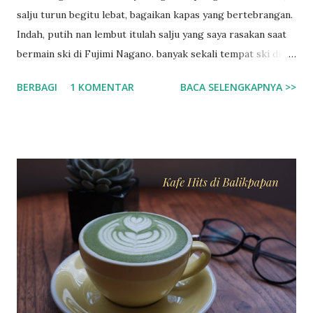
salju turun begitu lebat, bagaikan kapas yang bertebrangan.
Indah, putih nan lembut itulah salju yang saya rasakan saat
bermain ski di Fujimi Nagano. banyak sekali tempat ski di
negeri sakura ini salah satunya yang paling terkenal adalah
BERBAGI
1 KOMENTAR
BACA SELENGKAPNYA >>
di Fujimi Nagano, hampir setiap orang asing pasti
menyempatkan datang ke tempat ini. Saya sendiri jarak yang
jauh tidak menghalangi untuk datang bermain. walaupun
sebenarnya yang lebih dekat tempat saya ada di daerah gifu
atau di siga. Fujimi tepatnya di Nagano, jika anda
berkesempatan ke negeri sakura ini, silahkan ke nagano dan
cari fujimi station, dari situ ada bus yang menghantarkan ke
area ski gratis, tapi jam tertentu, sebelum jam 10 saat
berangkat. Dan pulang juga ada bus gratis jam 3 lebih 10
menit. Hanya sekitar 2 bus saat berangkat dan pulang ke
fujimi station. Jadi usahakan pas jam-jam itu. Kalau tidak
anda bisa naik taksi. Jarak yang lumayan jauh tidak mungkin