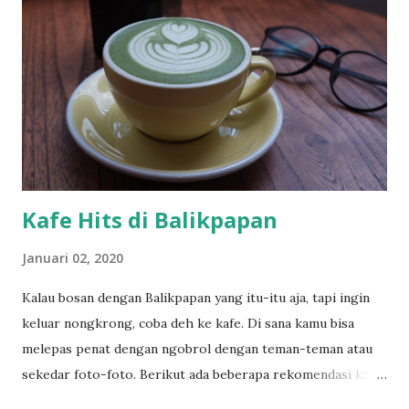
cari fujimi station, dari situ ada bus yang menghantarkan ke
area ski gratis, tapi jam tertentu, sebelum jam 10 saat
berangkat. Dan pulang juga ada bus gratis jam 3 lebih 10
menit. Hanya sekitar 2 bus saat berangkat dan pulang ke
fujimi station. Jadi usahakan pas jam-jam itu. Kalau tidak
anda bisa naik taksi. Jarak yang lumayan jauh tidak mungkin
di tempuh denga...
Kafe Hits di Balikpapan
Januari 02, 2020
Kalau bosan dengan Balikpapan yang itu-itu aja, tapi ingin
keluar nongkrong, coba deh ke kafe. Di sana kamu bisa
melepas penat dengan ngobrol dengan teman-teman atau
sekedar foto-foto. Berikut ada beberapa rekomendasi kafe
yang pernah saya kunjungi di Balikpapan. 1. Dialog Coffee