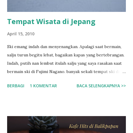
Tempat Wisata di Jepang
April 15, 2010
Ski emang indah dan menyenangkan. Apalagi saat bermain,
salju turun begitu lebat, bagaikan kapas yang bertebrangan.
Indah, putih nan lembut itulah salju yang saya rasakan saat
bermain ski di Fujimi Nagano. banyak sekali tempat ski di
negeri sakura ini salah satunya yang paling terkenal adalah
BERBAGI
1 KOMENTAR
BACA SELENGKAPNYA >>
di Fujimi Nagano, hampir setiap orang asing pasti
menyempatkan datang ke tempat ini. Saya sendiri jarak yang
jauh tidak menghalangi untuk datang bermain. walaupun
sebenarnya yang lebih dekat tempat saya ada di daerah gifu
atau di siga. Fujimi tepatnya di Nagano, jika anda
berkesempatan ke negeri sakura ini, silahkan ke nagano dan