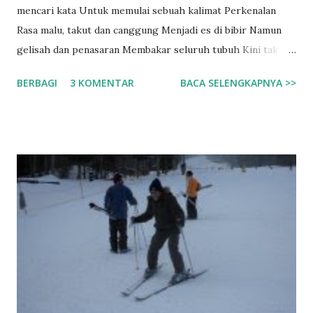
mencari kata Untuk memulai sebuah kalimat Perkenalan
Rasa malu, takut dan canggung Menjadi es di bibir Namun
gelisah dan penasaran Membakar seluruh tubuh Kini tak ada
lagi kata Sepi dan sendiri di dalam kamusku Kalian telah
BERBAGI
3 KOMENTAR
BACA SELENGKAPNYA >>
menjadi warna Yang mencerahkan hari-hariku Kebersamaan
Adalah hal yang membuat Perkenalan tak sekedar sebuah
Perkenalan Kebersamaan menjadi sungai Yang mengalirkan
sejuta kata-kata Yang sempat terbendung Disebuah
ketidaktahuan 13 November 2009