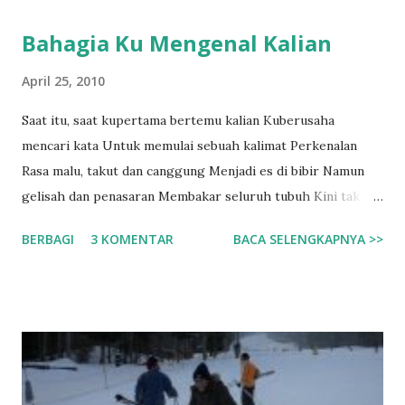
Bahagia Ku Mengenal Kalian
April 25, 2010
Saat itu, saat kupertama bertemu kalian Kuberusaha
mencari kata Untuk memulai sebuah kalimat Perkenalan
Rasa malu, takut dan canggung Menjadi es di bibir Namun
gelisah dan penasaran Membakar seluruh tubuh Kini tak ada
lagi kata Sepi dan sendiri di dalam kamusku Kalian telah
BERBAGI
3 KOMENTAR
BACA SELENGKAPNYA >>
menjadi warna Yang mencerahkan hari-hariku Kebersamaan
Adalah hal yang membuat Perkenalan tak sekedar sebuah
Perkenalan Kebersamaan menjadi sungai Yang mengalirkan
sejuta kata-kata Yang sempat terbendung Disebuah
ketidaktahuan 13 November 2009