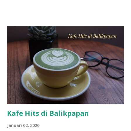
menyempatkan datang ke tempat ini. Saya sendiri jarak yang
jauh tidak menghalangi untuk datang bermain. walaupun
sebenarnya yang lebih dekat tempat saya ada di daerah gifu
atau di siga. Fujimi tepatnya di Nagano, jika anda
berkesempatan ke negeri sakura ini, silahkan ke nagano dan
cari fujimi station, dari situ ada bus yang menghantarkan ke
area ski gratis, tapi jam tertentu, sebelum jam 10 saat
berangkat. Dan pulang juga ada bus gratis jam 3 lebih 10
menit. Hanya sekitar 2 bus saat berangkat dan pulang ke
fujimi station. Jadi usahakan pas jam-jam itu. Kalau tidak
anda bisa naik taksi. Jarak yang lumayan jauh tidak mungkin
di tempuh denga...
Kafe Hits di Balikpapan
Januari 02, 2020