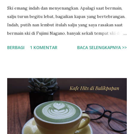
Ski emang indah dan menyenangkan. Apalagi saat bermain,
salju turun begitu lebat, bagaikan kapas yang bertebrangan.
Indah, putih nan lembut itulah salju yang saya rasakan saat
bermain ski di Fujimi Nagano. banyak sekali tempat ski di
negeri sakura ini salah satunya yang paling terkenal adalah
BERBAGI
1 KOMENTAR
BACA SELENGKAPNYA >>
di Fujimi Nagano, hampir setiap orang asing pasti
menyempatkan datang ke tempat ini. Saya sendiri jarak yang
jauh tidak menghalangi untuk datang bermain. walaupun
sebenarnya yang lebih dekat tempat saya ada di daerah gifu
atau di siga. Fujimi tepatnya di Nagano, jika anda
berkesempatan ke negeri sakura ini, silahkan ke nagano dan
cari fujimi station, dari situ ada bus yang menghantarkan ke
area ski gratis, tapi jam tertentu, sebelum jam 10 saat
berangkat. Dan pulang juga ada bus gratis jam 3 lebih 10
menit. Hanya sekitar 2 bus saat berangkat dan pulang ke
fujimi station. Jadi usahakan pas jam-jam itu. Kalau tidak