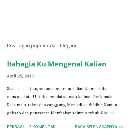
Postingan populer dari blog ini
Bahagia Ku Mengenal Kalian
April 25, 2010
Saat itu, saat kupertama bertemu kalian Kuberusaha
mencari kata Untuk memulai sebuah kalimat Perkenalan
Rasa malu, takut dan canggung Menjadi es di bibir Namun
gelisah dan penasaran Membakar seluruh tubuh Kini tak ada
lagi kata Sepi dan sendiri di dalam kamusku Kalian telah
BERBAGI
3 KOMENTAR
BACA SELENGKAPNYA >>
menjadi warna Yang mencerahkan hari-hariku Kebersamaan