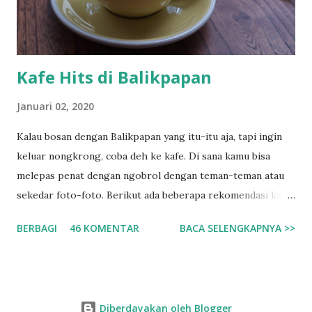
anda bisa naik taksi. Jarak yang lumayan jauh tidak mungkin
di tempuh denga...
Kafe Hits di Balikpapan
Januari 02, 2020
Kalau bosan dengan Balikpapan yang itu-itu aja, tapi ingin
keluar nongkrong, coba deh ke kafe. Di sana kamu bisa
melepas penat dengan ngobrol dengan teman-teman atau
sekedar foto-foto. Berikut ada beberapa rekomendasi kafe
yang pernah saya kunjungi di Balikpapan. 1. Dialog Coffee
BERBAGI
46 KOMENTAR
BACA SELENGKAPNYA >>
Tidak diragukan lagi, kafe ini sangat hits, saking hitsnya
kafe ini memiliki tiga cabang di dalam kota Balikpapan.
Kafe...tiga cabang dalam satu kota... wooow... - Dialog
Coffee BP : BPN Permai H2 No 57 - Dialog Coffee BB : BPN
Diberdayakan oleh Blogger