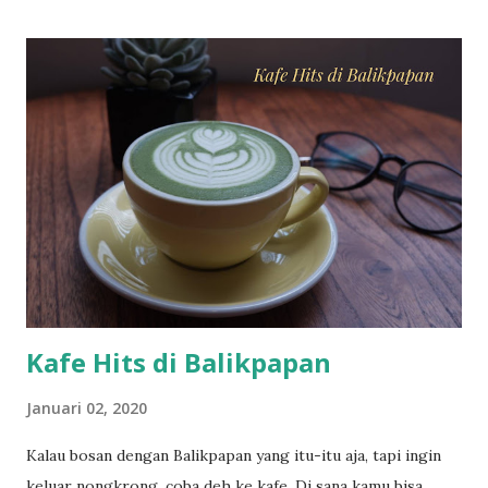
sebenarnya yang lebih dekat tempat saya ada di daerah gifu
atau di siga. Fujimi tepatnya di Nagano, jika anda
berkesempatan ke negeri sakura ini, silahkan ke nagano dan
cari fujimi station, dari situ ada bus yang menghantarkan ke
area ski gratis, tapi jam tertentu, sebelum jam 10 saat
berangkat. Dan pulang juga ada bus gratis jam 3 lebih 10
menit. Hanya sekitar 2 bus saat berangkat dan pulang ke
fujimi station. Jadi usahakan pas jam-jam itu. Kalau tidak
anda bisa naik taksi. Jarak yang lumayan jauh tidak mungkin
di tempuh denga...
Kafe Hits di Balikpapan
Januari 02, 2020
Kalau bosan dengan Balikpapan yang itu-itu aja, tapi ingin
keluar nongkrong, coba deh ke kafe. Di sana kamu bisa