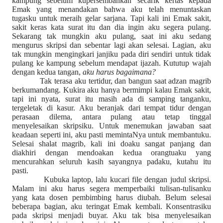
kampung sebelum kupersembahkan secarik kertas kepada
Emak yang menandakan bahwa aku telah menuntaskan
tugasku untuk meraih gelar sarjana. Tapi kali ini Emak sakit,
sakit keras kata surat itu dan dia ingin aku segera pulang.
Sekarang tak mungkin aku pulang, saat ini aku sedang
mengurus skripsi dan sebentar lagi akan selesai. Lagian, aku
tak mungkin mengingkari janjiku pada diri sendiri untuk tidak
pulang ke kampung sebelum mendapat ijazah. Kututup wajah
dengan kedua tangan,
aku harus bagaimana?
Tak terasa aku tertidur, dan bangun saat adzan magrib
berkumandang. Kukira aku hanya bermimpi kalau Emak sakit,
tapi ini nyata, surat itu masih ada di samping tanganku,
tergeletak di kasur. Aku beranjak dari tempat tidur dengan
perasaan dilema, antara pulang atau tetap tinggal
menyelesaikan skripsiku. Untuk menemukan jawaban saat
keadaan seperti ini, aku pasti memintaNya untuk membantuku.
Selesai shalat magrib, kali ini doaku sangat panjang dan
diakhiri dengan mendoakan kedua orangtuaku yang
mencurahkan seluruh kasih sayangnya padaku, kutahu itu
pasti.
Kubuka laptop, lalu kucari file dengan judul skripsi.
Malam ini aku harus segera memperbaiki tulisan-tulisanku
yang kata dosen pembimbing harus diubah. Belum selesai
beberapa bagian, aku teringat Emak kembali. Konsentrasiku
pada skripsi menjadi buyar. Aku tak bisa menyelesaikan