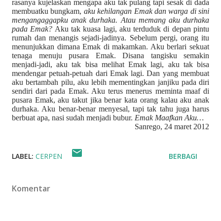
rasanya kujelaskan mengapa aku tak pulang tapi sesak di dada
membuatku bungkam,
aku kehilangan Emak dan warga di sini
mengangaggapku anak durhaka. Atau memang aku durhaka
pada Emak?
Aku tak kuasa lagi, aku terduduk di depan pintu
rumah dan menangis sejadi-jadinya. Sebelum pergi, orang itu
menunjukkan dimana Emak di makamkan. Aku berlari sekuat
tenaga menuju pusara Emak. Disana tangisku semakin
menjadi-jadi, aku tak bisa melihat Emak lagi, aku tak bisa
mendengar petuah-petuah dari Emak lagi. Dan yang membuat
aku bertambah pilu, aku lebih mementingkan janjiku pada diri
sendiri dari pada Emak. Aku terus menerus meminta maaf di
pusara Emak, aku takut jika benar kata orang kalau aku anak
durhaka. Aku benar-benar menyesal, tapi tak tahu juga harus
berbuat apa, nasi sudah menjadi bubur.
Emak Maafkan Aku…
Sanrego, 24 maret 2012
LABEL:
CERPEN
BERBAGI
Komentar