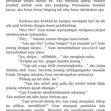
perbaikan skripsi malam ini. Aku menutup laptop, mataku
kembali melirik surat dari kampung. Perasaanku kembali
kacau, aku benar-benar bingung tak tahu harus melakukan apa.
Esoknya aku kembali ke kampus meskipun hari ini tak
ada janji bertemu dengan dosen pembimbing.
“Hey
bro
!” Anas teman seperjuangan mengurus skripsi
membuyarkan lamunanku.
“Hey…” balasku namun dengan suara lemah.
“Ada apa
bro
? Lemas banget? Ada masalah ya? Atau
pusing dengan skripsi…” Anas menambahkan tawa kecil saat
menyebutkan kata
skipsi
.
“Iya, skripsi… ufffttthhh…” aku menghela nafas.
“Nyantai aja
bro
, jangan diambil pusing.”
“Tapi ada yang lebih memusingkanku…” aku tanpa
diminta oleh Anas, bercerita tentang kebingunganku masalah
Emak. Dengan seksama Anas mendengarkan semuanya.
“Pulang aja lah dulu, Jar.”
“Tapi aku sudah janji pada diri sendiri untuk tidak
pulang sebelum ijazah ditangan.”
“Tapi Emakmu membutuhkanmu sekarang.”
Aku terdiam tak tahu harus berkata apa.
“Tapi terserah dirimu
bro
, kau yang menjalani, hidup
itu pilihan. memilihlah!” Anas menepuk pundakku lalu
meninggalkanku sendiri. Mungkin dia membiarkanku untuk