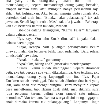
ada yang aneh, orang-orang dalam bus mini itu
memandangiku, seperti memandangi orang yang bersalah,
tatapan mereka sinis, atau mungkin hanya perasaanku saja.
ahh… tak kuhiraukan. Aku berlari menuju pintu rumah. Aku
berteriak dari arah luar “Emak… aku pulaaaaang!” tak ada
jawaban. Sekali lagi kucoba. Masih tak ada jawaban. Beberapa
kali aku berteriak namun tak ada jawaban.
Tiba-tiba datang tetanggaku, “Kamu Fajar?” tanyanya
dalam bahasa daerah.
“Iya, saya. Om tahu Emak dimana?” tanyaku dalam
bahasa daerah juga.
“Fajar, kenapa baru pulang?” pertanyaanku belum
dijawab malah dia bertanya balik. Tapi sudahlah, “Baru selesai
di wisudah” jawabku.
“Anak durhaka…” gumamnya.
“Apa? Om, bilang apa?” gusar aku mendengarnya.
“Emak
kamu sudah meninggal.” Seperti disambar
petir, aku tak percaya apa yang dikatakannya. Aku terdiam, aku
memandangi orang yang kupanggil om itu. “Iya, Fajar
Emakmu sudah meninggal. Dia sudah dikubur dua hari yang
lalu, kami tidak bisa menghubungimu, kami menyuruh kepala
desa menelfonmu tapi Hpmu tidak aktif, mau dikirimi surat
juga percuma karena paling akan sampai satu minggu
kemudian.” Aku terdiam. “semua warga di sini menganggapmu
anak durhaka karena tak pulang-pulang.” Lanjutnya. Ingin