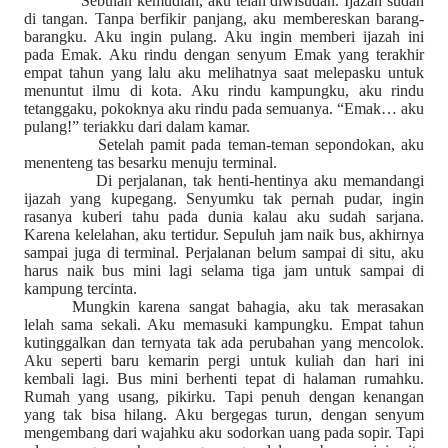
Sebulan kemudian, aku telah diwisudah. Ijazah sudah
di tangan. Tanpa berfikir panjang, aku membereskan barang-
barangku. Aku ingin pulang. Aku ingin memberi ijazah ini
pada Emak. Aku rindu dengan senyum Emak yang terakhir
empat tahun yang lalu aku melihatnya saat melepasku untuk
menuntut ilmu di kota. Aku rindu kampungku, aku rindu
tetanggaku, pokoknya aku rindu pada semuanya. “Emak… aku
pulang!” teriakku dari dalam kamar.
Setelah pamit pada teman-teman sepondokan, aku
menenteng tas besarku menuju terminal.
Di perjalanan, tak henti-hentinya aku memandangi
ijazah yang kupegang. Senyumku tak pernah pudar, ingin
rasanya kuberi tahu pada dunia kalau aku sudah sarjana.
Karena kelelahan, aku tertidur. Sepuluh jam naik bus, akhirnya
sampai juga di terminal. Perjalanan belum sampai di situ, aku
harus naik bus mini lagi selama tiga jam untuk sampai di
kampung tercinta.
Mungkin karena sangat bahagia, aku tak merasakan
lelah sama sekali. Aku memasuki kampungku. Empat tahun
kutinggalkan dan ternyata tak ada perubahan yang mencolok.
Aku seperti baru kemarin pergi untuk kuliah dan hari ini
kembali lagi. Bus mini berhenti tepat di halaman rumahku.
Rumah yang usang, pikirku. Tapi penuh dengan kenangan
yang tak bisa hilang. Aku bergegas turun, dengan senyum
mengembang dari wajahku aku sodorkan uang pada sopir. Tapi