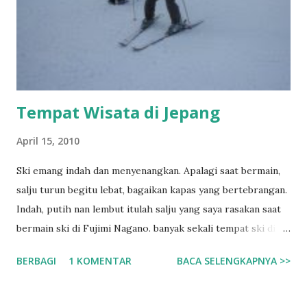
Tempat Wisata di Jepang
April 15, 2010
Ski emang indah dan menyenangkan. Apalagi saat bermain,
salju turun begitu lebat, bagaikan kapas yang bertebrangan.
Indah, putih nan lembut itulah salju yang saya rasakan saat
bermain ski di Fujimi Nagano. banyak sekali tempat ski di
negeri sakura ini salah satunya yang paling terkenal adalah
BERBAGI
1 KOMENTAR
BACA SELENGKAPNYA >>
di Fujimi Nagano, hampir setiap orang asing pasti
menyempatkan datang ke tempat ini. Saya sendiri jarak yang
jauh tidak menghalangi untuk datang bermain. walaupun