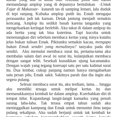
memandangi amplop yang di depannya bertuliskan
-
Untuk
Fajar di Makassar
-
kutaruh tas di samping lemari, lalu duduk
di tepi ranjang. Kubuka amplop putih itu. Entah mengapa
perasaanku jadi tak karuan. Detak jantung menjadi semakin
kencang. Amplop itu sedikit basah karena tanganku yang
mengeluarkan keringat berlebih. Aku takut di dalam amlpop itu
ada berita yang tak bisa kuterima. Tapi kucoba untuk
menenangkan diri sebelum membaca kertas yang isinya kutahu
jelas bukan tulisan Emak. Pikiranku semakin kacau,
mengapa
bukan Emak sendiri yang menulisnya?
tanyaku pada diri
sendiri.
Aku memulai membaca surat itu, pertama-tama aku
membalas salam dari awal isi surat itu, kulanjutkan membaca
dengan sangat teliti. Sesekali kunaikkan ujung kacamataku.
Dengan wajah yang tegang kuresapi satu per satu kalimat surat
itu. Dua lembar, cukup panjang namun hanya mengabarkan
satu pesan pilu, Emak sakit. Sakitnya parah dan dia ingin aku
segera pulang.
Selesai membaca surat itu, aku terdiam, lama… hingga
aku memiliki tenaga untuk melipat kertas itu dan
memasukkannya kembali ke dalam amplop. Kurebahkan diri di
tempat tidur. Kupandangi langit-langit kamarku yang penuh
sarang laba-laba. Tak terasa empat tahun sudah aku
meninggalkan kampung dan Emak untuk menuntut ilmu tanpa
pulang sekalipun. Aku sudah berjanji untuk tak kembali ke