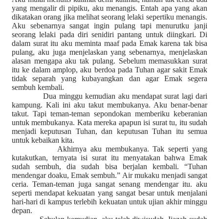
yang mengalir di pipiku, aku menangis. Entah apa yang akan
dikatakan orang jika melihat seorang lelaki sepertiku menangis.
Aku sebenarnya sangat ingin pulang tapi menurutku janji
seorang lelaki pada diri senidiri pantang untuk diingkari. Di
dalam surat itu aku meminta maaf pada Emak karena tak bisa
pulang, aku juga menjelaskan yang sebenarnya, menjelaskan
alasan mengapa aku tak pulang. Sebelum memasukkan surat
itu ke dalam amplop, aku berdoa pada Tuhan agar sakit Emak
tidak separah yang kubayangkan dan agar Emak segera
sembuh kembali.
Dua minggu kemudian aku mendapat surat lagi dari
kampung. Kali ini aku takut membukanya. Aku benar-benar
takut. Tapi teman-teman sepondokan memberiku keberanian
untuk membukanya. Kata mereka apapun isi surat tu, itu sudah
menjadi keputusan Tuhan, dan keputusan Tuhan itu semua
untuk kebaikan kita.
Akhirnya aku membukanya. Tak seperti yang
kutakutkan, ternyata isi surat itu menyatakan bahwa Emak
sudah sembuh, dia sudah bisa berjalan kembali. “Tuhan
mendengar doaku, Emak sembuh.” Air mukaku menjadi sangat
ceria. Teman-teman juga sangat senang mendengar itu. aku
seperti mendapat kekuatan yang sangat besar untuk menjalani
hari-hari di kampus terlebih kekuatan untuk ujian akhir minggu
depan.