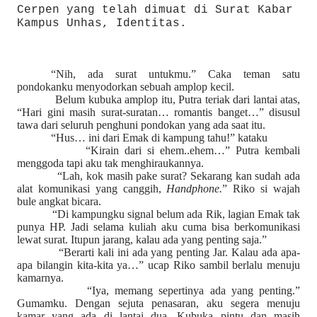
Cerpen yang telah dimuat di Surat Kabar
Kampus Unhas, Identitas.
“Nih, ada surat untukmu.” Caka teman satu
pondokanku menyodorkan sebuah amplop kecil.
Belum kubuka amplop itu, Putra teriak dari lantai atas,
“Hari gini masih surat-suratan… romantis banget…” disusul
tawa dari seluruh penghuni pondokan yang ada saat itu.
“Hus… ini dari Emak di kampung tahu!” kataku
“Kirain dari si ehem..ehem…” Putra kembali
menggoda tapi aku tak menghiraukannya.
“Lah, kok masih pake surat? Sekarang kan sudah ada
alat komunikasi yang canggih,
Handphone.
” Riko si wajah
bule angkat bicara.
“Di kampungku signal belum ada Rik, lagian Emak tak
punya HP. Jadi selama kuliah aku cuma bisa berkomunikasi
lewat surat. Itupun jarang, kalau ada yang penting saja.”
“Berarti kali ini ada yang penting Jar. Kalau ada apa-
apa bilangin kita-kita ya…” ucap Riko sambil berlalu menuju
kamarnya.
“Iya, memang sepertinya ada yang penting.”
Gumamku. Dengan sejuta penasaran, aku segera menuju
kamar yang ada di lantai dua. Kubuka pintu dan masih