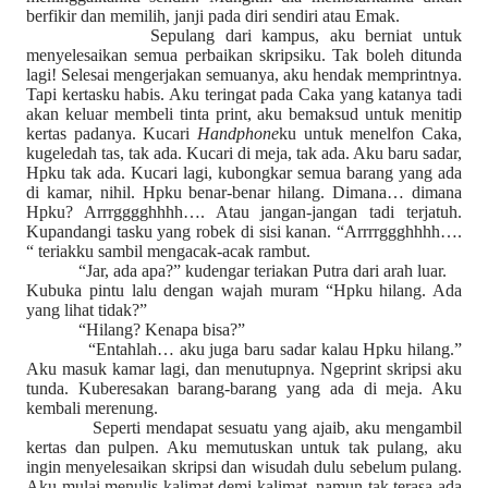
berfikir dan memilih, janji pada diri sendiri atau Emak.
Sepulang dari kampus, aku berniat untuk
menyelesaikan semua perbaikan skripsiku. Tak boleh ditunda
lagi! Selesai mengerjakan semuanya, aku hendak memprintnya.
Tapi kertasku habis. Aku teringat pada Caka yang katanya tadi
akan keluar membeli tinta print, aku bemaksud untuk menitip
kertas padanya. Kucari
Handphone
ku untuk menelfon Caka,
kugeledah tas, tak ada. Kucari di meja, tak ada. Aku baru sadar,
Hpku tak ada. Kucari lagi, kubongkar semua barang yang ada
di kamar, nihil. Hpku benar-benar hilang. Dimana… dimana
Hpku? Arrrgggghhhh…. Atau jangan-jangan tadi terjatuh.
Kupandangi tasku yang robek di sisi kanan. “Arrrrggghhhh….
“ teriakku sambil mengacak-acak rambut.
“Jar, ada apa?” kudengar teriakan Putra dari arah luar.
Kubuka pintu lalu dengan wajah muram “Hpku hilang. Ada
yang lihat tidak?”
“Hilang? Kenapa bisa?”
“Entahlah… aku juga baru sadar kalau Hpku hilang.”
Aku masuk kamar lagi, dan menutupnya. Ngeprint skripsi aku
tunda. Kuberesakan barang-barang yang ada di meja. Aku
kembali merenung.
Seperti mendapat sesuatu yang ajaib, aku mengambil
kertas dan pulpen. Aku memutuskan untuk tak pulang, aku
ingin menyelesaikan skripsi dan wisudah dulu sebelum pulang.
Aku mulai menulis kalimat demi kalimat, namun tak terasa ada