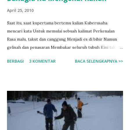
April 25, 2010
Saat itu, saat kupertama bertemu kalian Kuberusaha
mencari kata Untuk memulai sebuah kalimat Perkenalan
Rasa malu, takut dan canggung Menjadi es di bibir Namun
gelisah dan penasaran Membakar seluruh tubuh Kini tak ada
lagi kata Sepi dan sendiri di dalam kamusku Kalian telah
BERBAGI
3 KOMENTAR
BACA SELENGKAPNYA >>
menjadi warna Yang mencerahkan hari-hariku Kebersamaan
Adalah hal yang membuat Perkenalan tak sekedar sebuah
Perkenalan Kebersamaan menjadi sungai Yang mengalirkan
sejuta kata-kata Yang sempat terbendung Disebuah
ketidaktahuan 13 November 2009