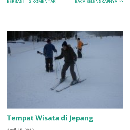
BERBAGI
3 KOMENTAR
BACA SELENGKAPNYA >>
menjadi warna Yang mencerahkan hari-hariku Kebersamaan
Adalah hal yang membuat Perkenalan tak sekedar sebuah
Perkenalan Kebersamaan menjadi sungai Yang mengalirkan
sejuta kata-kata Yang sempat terbendung Disebuah
ketidaktahuan 13 November 2009
Tempat Wisata di Jepang
April 15, 2010