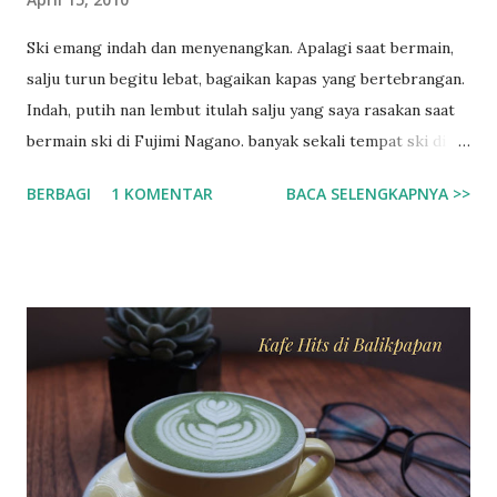
Ski emang indah dan menyenangkan. Apalagi saat bermain,
salju turun begitu lebat, bagaikan kapas yang bertebrangan.
Indah, putih nan lembut itulah salju yang saya rasakan saat
bermain ski di Fujimi Nagano. banyak sekali tempat ski di
negeri sakura ini salah satunya yang paling terkenal adalah
BERBAGI
1 KOMENTAR
BACA SELENGKAPNYA >>
di Fujimi Nagano, hampir setiap orang asing pasti
menyempatkan datang ke tempat ini. Saya sendiri jarak yang
jauh tidak menghalangi untuk datang bermain. walaupun
sebenarnya yang lebih dekat tempat saya ada di daerah gifu
atau di siga. Fujimi tepatnya di Nagano, jika anda
berkesempatan ke negeri sakura ini, silahkan ke nagano dan
cari fujimi station, dari situ ada bus yang menghantarkan ke
area ski gratis, tapi jam tertentu, sebelum jam 10 saat
berangkat. Dan pulang juga ada bus gratis jam 3 lebih 10
menit. Hanya sekitar 2 bus saat berangkat dan pulang ke