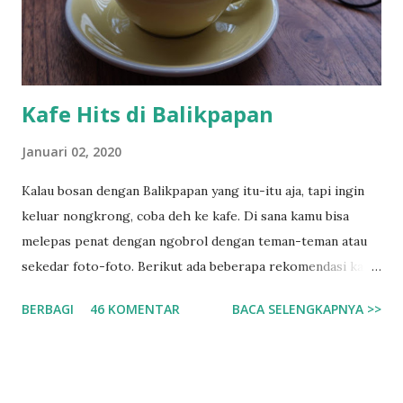
fujimi station. Jadi usahakan pas jam-jam itu. Kalau tidak
anda bisa naik taksi. Jarak yang lumayan jauh tidak mungkin
di tempuh denga...
Kafe Hits di Balikpapan
Januari 02, 2020
Kalau bosan dengan Balikpapan yang itu-itu aja, tapi ingin
keluar nongkrong, coba deh ke kafe. Di sana kamu bisa
melepas penat dengan ngobrol dengan teman-teman atau
sekedar foto-foto. Berikut ada beberapa rekomendasi kafe
yang pernah saya kunjungi di Balikpapan. 1. Dialog Coffee
BERBAGI
46 KOMENTAR
BACA SELENGKAPNYA >>
Tidak diragukan lagi, kafe ini sangat hits, saking hitsnya
kafe ini memiliki tiga cabang di dalam kota Balikpapan.
Kafe...tiga cabang dalam satu kota... wooow... - Dialog
Coffee BP : BPN Permai H2 No 57 - Dialog Coffee BB : BPN