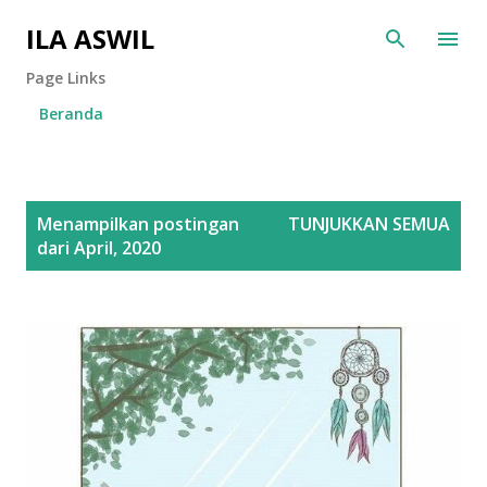
Langsung ke konten utama
ILA ASWIL
Page Links
Beranda
P
Menampilkan postingan
TUNJUKKAN SEMUA
o
dari April, 2020
s
t
i
n
g
a
n