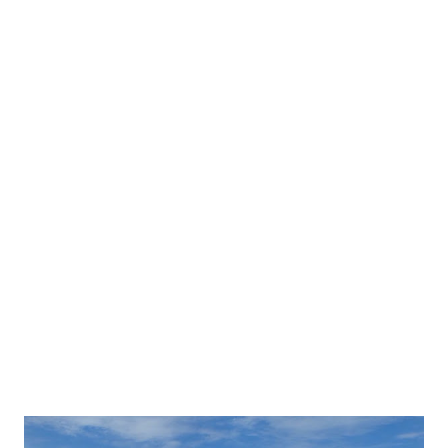
dirahasiakan Allah SWT kepada mahklukNya yaitu, Rezeki,
Jodoh dan Kematian. Hari ini semua hal itu saya fikirkan dan
renungkan. Tapi kali ini saya akan menulis tentang Jodoh.
Umur saya sekarang bisa dibilang dewasa lah untuk ukuran
umur. Tapi, untuk ukuran sifat dan fisik, masih
terperangkap di usia belasan. Saya merasa -dan masih
banyak yang menganggap bahwa saya masih remaja. Diusia
yang seperti saya sekarang ini sudah banyak yang telah
menikah, bahkan sudah memiliki anak. Namun saya (sebelum
merenung dan menulis ini), terlalu cuek dengan urusan
seperti itu. Tidak memikirkan...