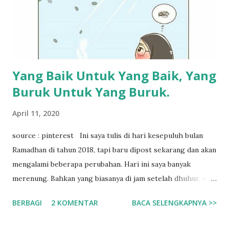
Yang Baik Untuk Yang Baik, Yang
Buruk Untuk Yang Buruk.
April 11, 2020
source : pinterest Ini saya tulis di hari kesepuluh bulan
Ramadhan di tahun 2018, tapi baru dipost sekarang dan akan
mengalami beberapa perubahan. Hari ini saya banyak
merenung. Bahkan yang biasanya di jam setelah dhuhur, saya
tidur siang, kali ini saya tidak bisa menutup mata, terlalu
BERBAGI
2 KOMENTAR
BACA SELENGKAPNYA >>
banyak kalimat-kalimat yang ingin tumpah di kepala saya.
Salah satunya mengenai jodoh. Ada tiga hal yang