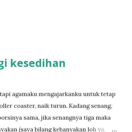
rlalu larut dalam kesedihan dan tekanan.
gingatkan sayang pada tulisan saya
acanya dan yah sa...
gi kesedihan
 tapi agamaku mengajarkanku untuk tetap
oller coaster, naik turun. Kadang senang,
porsinya sama, jika senangnya tiga maka
nyakan (saya bilang kebanyakan loh ya,