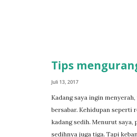
Dia tidak membiarkan saya te
Salah satu caraNya yaitu men
sendiri di blog ini. Saya memb
Tips menguran
Juli 13, 2017
Kadang saya ingin menyerah,
bersabar. Kehidupan seperti r
kadang sedih. Menurut saya, 
sedihnya juga tiga. Tapi keba