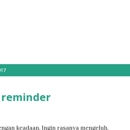
Langsung ke konten utama
017
f reminder
dengan keadaan. Ingin rasanya mengeluh.