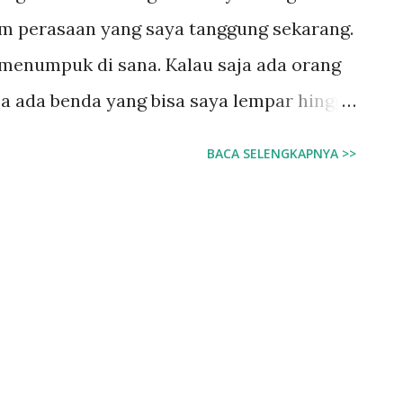
 perasaan yang saya tanggung sekarang.
 menumpuk di sana. Kalau saja ada orang
ja ada benda yang bisa saya lempar hingga
.. ... Yaah... saya memang hampir kalah!
BACA SELENGKAPNYA >>
enguasai saya. Kalimat di atas awalnya
embuka untuk keluhan-keluhan panjang
asa sangat berat, juga sangat sesak.
mpahkan. Tapi sungguh beruntung saya.
ngat Maha Pengasih dan Penyayang. Dia
engan cara berbeda-beda ke setiap
iriku. Karena sayangNya dia kepada saya,