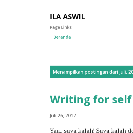
ILA ASWIL
Page Links
Beranda
P
Menampilkan postingan dari Juli, 2
o
s
Writing for sel
t
i
Juli 26, 2017
n
Yaa.. saya kalah! Saya kalah 